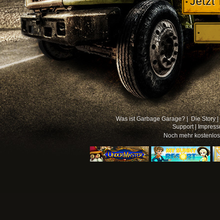
Jetzt
Was ist Garbage Garage? |
Die Story |
Support
|
Impres
Noch mehr
kostenlo